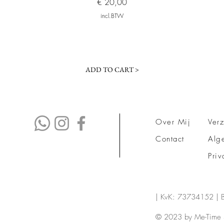
Prijs
€ 20,00
incl.BTW
ADD TO CART >
Over Mij
Ver
Contact
Alg
Priv
| KvK: 73734152 |
© 2023 by Me-Time 