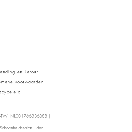
zending en Retour
emene voorwaarden
acybeleid
 BTW: NL001766336B88 |
Schoonheidssalon Uden