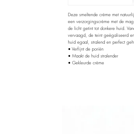
Deze smeltende crème met natuurli
een verzorgingscrème met de magie
de licht getint tot donkere huid. V
vervaagd, de teint geëgaliseerd e
huid egaal, stralend en perfect geh
• Verfijnt de poriën
• Maakt de huid stralender
• Gekleurde crème