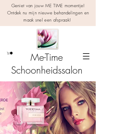
Geniet van jouw ME TIME momentje!
Ontdek nu mijn nieuwe behandelingen en
maak snel een afspraak!
Me-Time
Schoonheidssalon