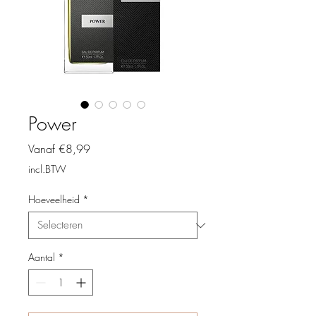
Power
Verkoopprijs
Vanaf
€8,99
incl.BTW
Hoeveelheid
*
Aantal
*