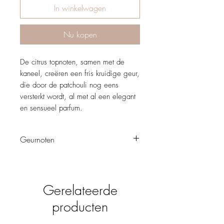
In winkelwagen
Nu kopen
De citrus topnoten, samen met de
kaneel, creëren een fris kruidige geur,
die door de patchouli nog eens
versterkt wordt, al met al een elegant
en sensueel parfum.
Geurnoten
Chypre - Houtachtig
Power is een krachtig en stimulerend
parfum voor de verleidelijke en
Gerelateerde
mysterieuze man.
Topnoten, treden in het begin op de
producten
voorgrond.
Hartnoten, zijn de ziel van de geur.