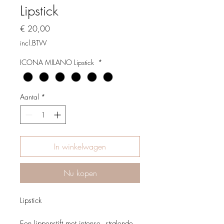
Lipstick
Prijs
€ 20,00
incl.BTW
ICONA MILANO Lipstick
*
Aantal
*
In winkelwagen
Nu kopen
Lipstick
Een lippenstift met intense, stralende