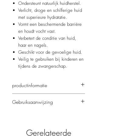
Ondersteunt natuurlijk huidherstel.
Verlicht, droge en schilferige huid
met superieure hydratatie.
Vormt een beschermende barrière
en houdt vocht vast.
Verbetert de conditie van huid,
haar en nagels.
Geschikt voor de gevoelige huid.
Veilig te gebruiken bij kinderen en
tijdens de zwangerschap.
productinformatie
PRODUCTINFORMATIE
Gebruiksaanwijzing
Het Bao-Med® assortiment is ontwikkeld
op basis van de uitzonderlijke
GEBRUIKSAANWIJZING
verzorgende eigenschappen van het fruit
Masseer de Bao-Med® olie direct op de
van de Afrikaanse baobab boom. De
huid of meng de olie met uw dag- en
visie van Bao-Med® is het ontwikkelen
Gerelateerde
nachtcrème, bodylotion of conditioner.
van hoogwaardige, vegan haar- en