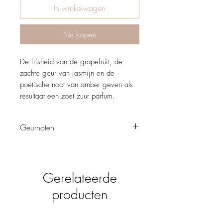
In winkelwagen
Nu kopen
De frisheid van de grapefruit, de
zachte geur van jasmijn en de
poetische noot van amber geven als
resultaat een zoet zuur parfum.
Geurnoten
Bloemen – Fruitig
For You is een teer en subtiel parfum voor
de optimistische vrouw.
Gerelateerde
Topnoten, treden in het begin op de
voorgrond.
producten
Hartnoten, zijn de ziel van de geur.
Basisnoten, geven diepte aan het parfum.
Topnoot