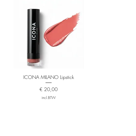
Bergamot
Hartnoot
Jasmijn
Basisnoot
Witte ceder
ICONA MILANO Lipstick
ICONA MILANO Matt
Prijs
€ 20,00
incl.BTW