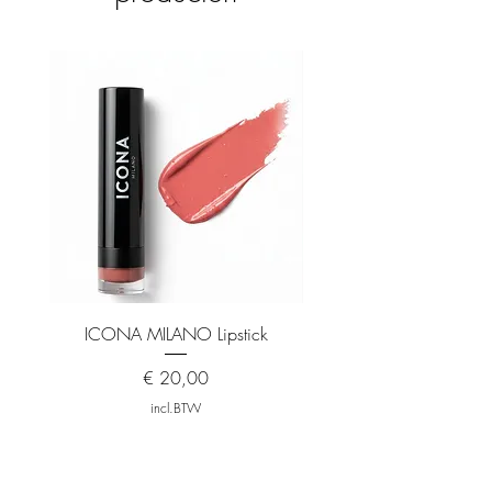
ICONA MILANO Lipstick
ICONA MILANO Matt
Prijs
€ 20,00
incl.BTW