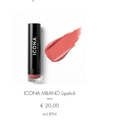
Hartnoot
Nardo
Basisnoot
Vanille
ICONA MILANO Lipstick
ICONA MILANO Matt
Prijs
€ 20,00
incl.BTW