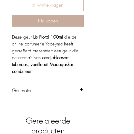
In winkelwagen
Nu kopen
Deze geur
Lis Floral 100ml
die de
online parfumerie Yodeyma heeft
gecreëerd presenteert een geur die
de aroma's van
oranjebloesem,
tuberoos, vanille uit Madagaskar
combineert
.
Geurnoten
"We zijn wat we leven" met een
verleidelijk, avontuurlijk, delicaat en
modern karakter dat de vrouwelijke kant
Gerelateerde
wil ontdekken die in elke vrouw schuilt.
Topnoot
producten
Oranjebloesem