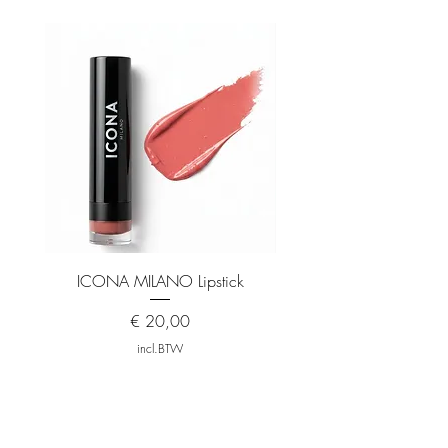
ICONA MILANO Lipstick
ICONA MILANO Matt
Prijs
€ 20,00
incl.BTW