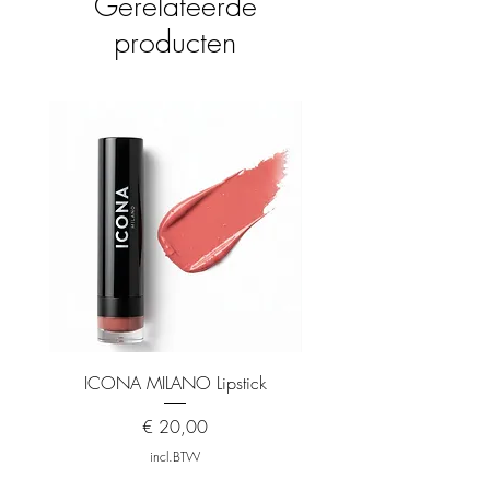
Gerelateerde
producten
ICONA MILANO Lipstick
ICONA MILANO Matt
Prijs
€ 20,00
incl.BTW