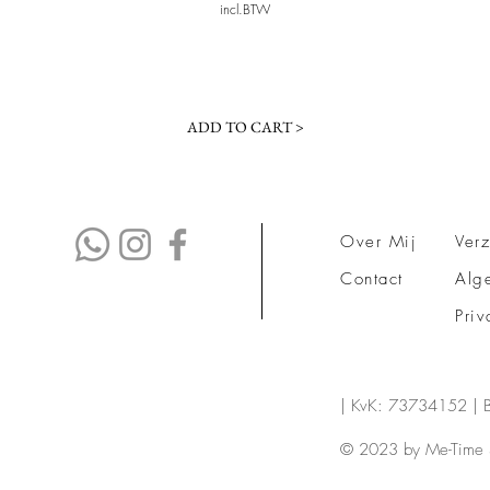
incl.BTW
ADD TO CART >
Over Mij
Ver
Contact
Alg
Priv
| KvK: 73734152 |
© 2023 by Me-Time 