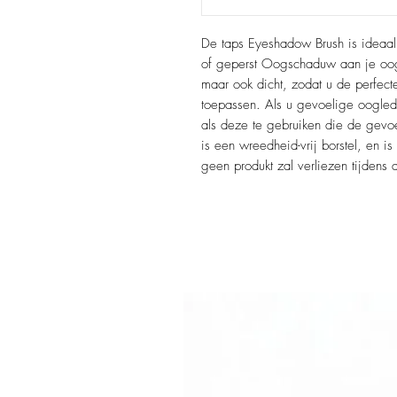
De taps Eyeshadow Brush is ideaa
of geperst Oogschaduw aan je oogl
maar ook dicht, zodat u de perfecte
toepassen. Als u gevoelige ooglede
als deze te gebruiken die de gevoe
is een wreedheid-vrij borstel, en 
geen produkt zal verliezen tijden