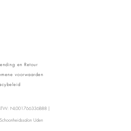
zending en Retour
emene voorwaarden
acybeleid
 BTW: NL001766336B88 |
Schoonheidssalon Uden