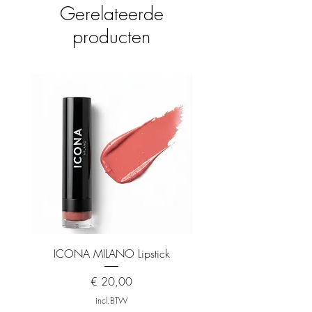
Gerelateerde
producten
ICONA MILANO Lipstick
ICONA MILANO Matt
Prijs
€ 20,00
incl.BTW