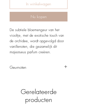
In winkelwagen
Nu kopen
De subtiele bloemengeur van het
viooltje, met de exotische touch van
de orchidee, wordt opgevolgd door
vanillenoten, die gezamelijk dit
majestueus parfum creëren.
Geurnoten
Floral - Fruitig
Harpina straalt voor de feminiene vrouw
zinlijkheid uit.
Gerelateerde
Topnoten, treden in het begin op de
voorgrond.
producten
Hartnoten, zijn de ziel van de geur.
Basisnoten, leveren diepte aan aan het