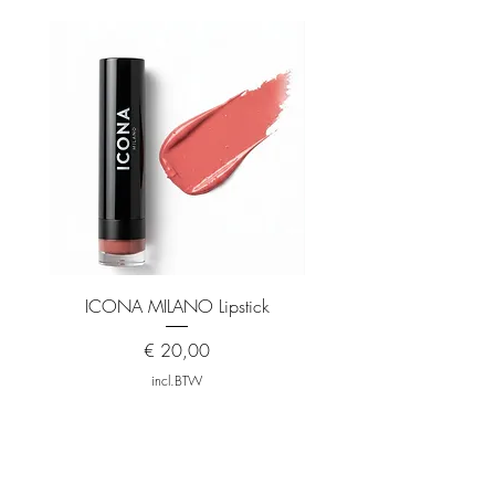
parfum.
Topnoot
Viooltje
Hartnoot
Orchidee
Basisnoot
Vanille
ICONA MILANO Lipstick
ICONA MILANO Matt
Prijs
€ 20,00
incl.BTW