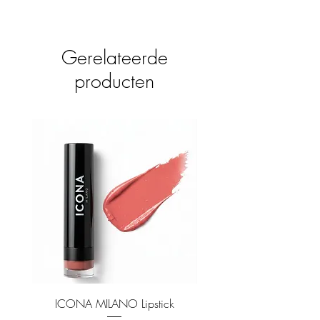
Gerelateerde
producten
ICONA MILANO Lipstick
ICONA MILANO Matt