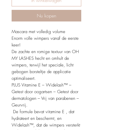
In winkelwagen
Nu kopen
Mascara met volledig volume
Enorm volle wimpers vanaf de eerste
keer!
De zachte en romige textuur van OH
MY LASHES hecht en omhult de
wimpers, terwijl het speciale, licht
gebogen borsteltje de applicatie
optimaliseert.
PLUS Vitamine E – Widelash™ –
Getest door oogartsen – Getest door
dermatologen – Vrij van parabenen –
Geurvrij.
De formule bevat vitamine E , dat
hydrateert en beschermt, en
Widelash™, dat de wimpers versterkt