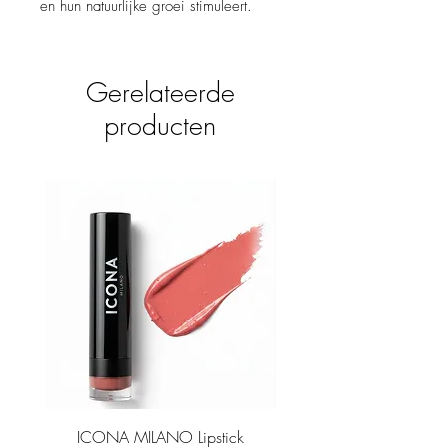
en hun natuurlijke groei stimuleert.
Gerelateerde
producten
ICONA MILANO Lipstick
ICONA MILANO Matt