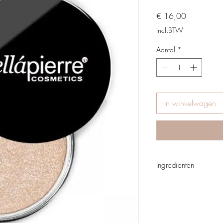
Prijs
€ 16,00
incl.BTW
Aantal
*
In winkelwagen
Ingredienten
Mica, Titanium Dioxide